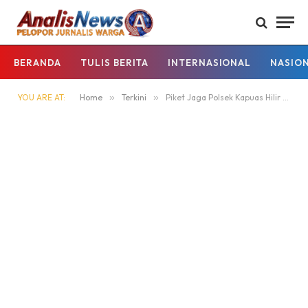
BERANDA
TULIS BERITA
INTERNASIONAL
NASIO
YOU ARE AT:
Home
»
Terkini
»
Piket Jaga Polsek Kapuas Hilir Laksanakan Siaga Mako Malam