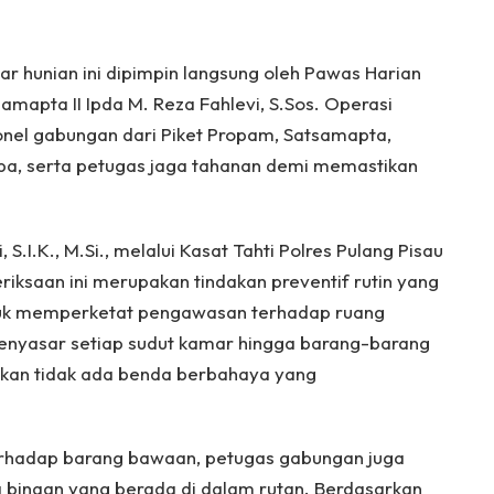
r hunian ini dipimpin langsung oleh Pawas Harian
amapta II Ipda M. Reza Fahlevi, S.Sos. Operasi
onel gabungan dari Piket Propam, Satsamapta,
koba, serta petugas jaga tahanan demi memastikan
S.I.K., M.Si., melalui Kasat Tahti Polres Pulang Pisau
eriksaan ini merupakan tindakan preventif rutin yang
tuk memperketat pengawasan terhadap ruang
enyasar setiap sudut kamar hingga barang-barang
ikan tidak ada benda berbahaya yang
terhadap barang bawaan, petugas gabungan juga
 binaan yang berada di dalam rutan. Berdasarkan