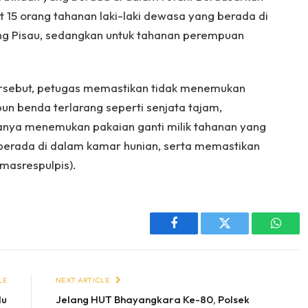
at 15 orang tahanan laki-laki dewasa yang berada di
ng Pisau, sedangkan untuk tahanan perempuan
ersebut, petugas memastikan tidak menemukan
 benda terlarang seperti senjata tajam,
nya menemukan pakaian ganti milik tahanan yang
berada di dalam kamar hunian, serta memastikan
umasrespulpis).
Facebook
Twitter
Whats
LE
NEXT ARTICLE
lu
Jelang HUT Bhayangkara Ke-80, Polsek