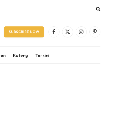
SUBSCRIBE NOW
Facebook
X
Instagram
Pinterest
(Twitter)
ten
Kateng
Terkini