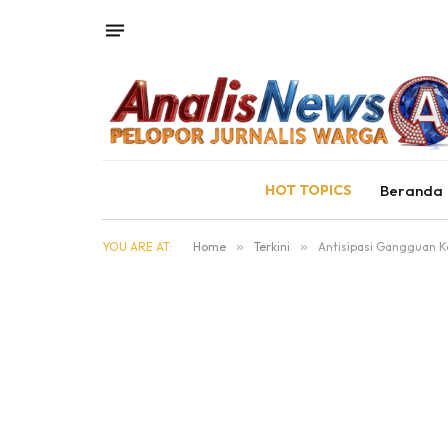
HOT TOPICS
Beranda
YOU ARE AT:
Home
»
Terkini
»
Antisipasi Gangguan K