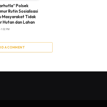
arhutla” Polsek
mur Rutin Sosialisasi
u Masyarakat Tidak
 Hutan dan Lahan
 1:02 PM
DD A COMMENT