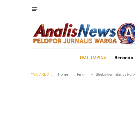
HOT TOPICS
Beranda
YOU ARE AT:
Home
»
Terkini
»
Bhabinkamtibmas Polse