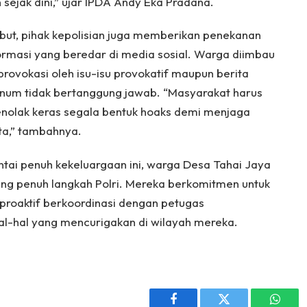
ejak dini,” ujar IPDA Andy Eka Pradana.
rsebut, pihak kepolisian juga memberikan penekanan
ormasi yang beredar di media sosial. Warga diimbau
provokasi oleh isu-isu provokatif maupun berita
knum tidak bertanggung jawab. “Masyarakat harus
nolak keras segala bentuk hoaks demi menjaga
ta,” tambahnya.
santai penuh kekeluargaan ini, warga Desa Tahai Jaya
g penuh langkah Polri. Mereka berkomitmen untuk
roaktif berkoordinasi dengan petugas
-hal yang mencurigakan di wilayah mereka.