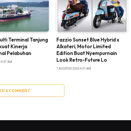
ulti Terminal Tanjung
Fazzio Sunset Blue Hybrid x
kuat Kinerja
Alkateri, Motor Limited
nal Pelabuhan
Edition Buat Nyempurnain
Look Retro-Future Lo
 9:07 AM
7 AGUSTUS 2026 9:01 AM
DD A COMMENT