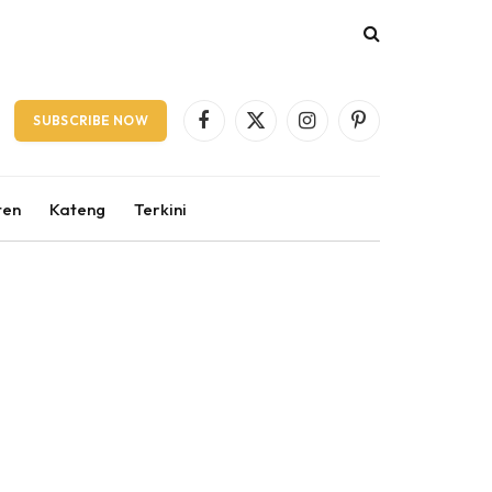
SUBSCRIBE NOW
Facebook
X
Instagram
Pinterest
(Twitter)
ten
Kateng
Terkini