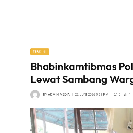
TERKINI
Bhabinkamtibmas Pols
Lewat Sambang Warg
BY
ADMIN MEDIA
22 JUNI 2026 5:59 PM
0
4