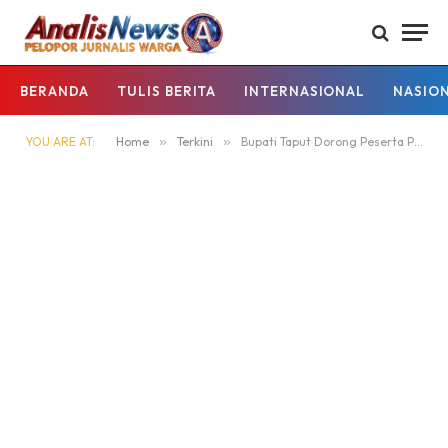
BERANDA
TULIS BERITA
INTERNASIONAL
NASIO
YOU ARE AT:
Home
»
Terkini
»
‎Bupati Taput Dorong Peserta Pelatihan Furnitur BLK Silangkitang Jadi Wirausaha Mandiri, Beri Pesanan Kerja Perdana