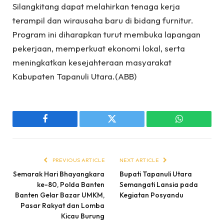
Silangkitang dapat melahirkan tenaga kerja
terampil dan wirausaha baru di bidang furnitur.
Program ini diharapkan turut membuka lapangan
pekerjaan, memperkuat ekonomi lokal, serta
meningkatkan kesejahteraan masyarakat
Kabupaten Tapanuli Utara.(ABB)
Facebook
Twitter
WhatsApp
PREVIOUS ARTICLE
NEXT ARTICLE
Semarak Hari Bhayangkara
Bupati Tapanuli Utara
ke-80, Polda Banten
Semangati Lansia pada
Banten Gelar Bazar UMKM,
Kegiatan Posyandu
Pasar Rakyat dan Lomba
Kicau Burung