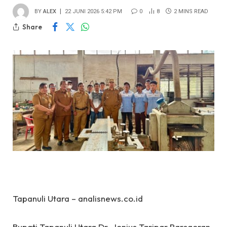
BY
ALEX
22 JUNI 2026 5:42 PM
0
8
2 MINS READ
Share
Tapanuli Utara – analisnews.co.id
‎Bupati Tapanuli Utara Dr. Jonius Taripar Parsaoran