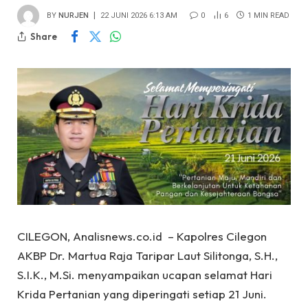
BY
NURJEN
22 JUNI 2026 6:13 AM
0
6
1 MIN READ
Share
CILEGON, Analisnews.co.id – Kapolres Cilegon
AKBP Dr. Martua Raja Taripar Laut Silitonga, S.H.,
S.I.K., M.Si. menyampaikan ucapan selamat Hari
Krida Pertanian yang diperingati setiap 21 Juni.