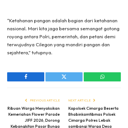
“Ketahanan pangan adalah bagian dari ketahanan
nasional. Mari kita jaga bersama semangat gotong
royong antara Polri, pemerintah, dan petani demi
terwujudnya Cilegon yang mandiri pangan dan
sejahtera,” tutupnya.
Facebook
Twitter
WhatsApp
PREVIOUS ARTICLE
NEXT ARTICLE
Ribuan Warga Menyaksikan
Kapolsek Cimarga Beserta
Kemeriahan Flower Parade
Bhabinkamtibmas Polsek
JIFF 2026, Dorong
Cimarga Polres Lebak
Kebangkitan Pasar Bunga
sambangi Warga Desa