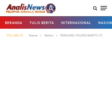
BERANDA
TULIS BERITA
INTERNASIONAL
NASIO
YOU ARE AT:
Home
»
Terkini
»
PERSONEL POLRES BARITO UTARA LAKSANAKAN PATROLI MALAM DAN PANTAU SITUASI KAMTIBMAS