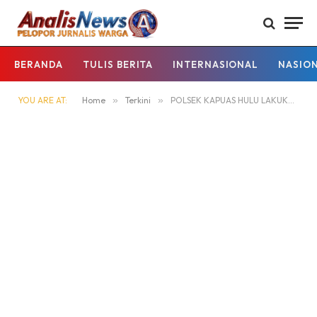
BERANDA
TULIS BERITA
INTERNASIONAL
NASIO
YOU ARE AT:
Home
»
Terkini
»
POLSEK KAPUAS HULU LAKUKAN SOSIALISASI BAHAYA DAN DAMPAK KARHUTLA