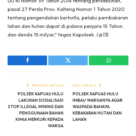
UU RI Nomor 39 Tahun 2014 tentang perkebunan,
pasal 27 Perda Prov. Kalteng Nomor 1 Tahun 2020
tentang pengendalian karhutla, pelaku pembakaran
lahan dan hutan dapat di pidana penjara 15 Tahun
dan denda 15 milyar,” tegas Kapolsek. (
@13
)
Facebook
Twitter
WhatsApp
PREVIOUS ARTICLE
NEXT ARTICLE
POLSEK KAPUAS HULU
POLSEK KAPUAS HULU
LAKUKAN SOSIALISASI
IMBAU WARGANYA AGAR
STOP ILLEGAL MINING DAN
WASPADA BAHAYA
PENGGUNAAN BAHAN
KEBAKARAN HUTAN DAN
KIMIA MERKURI KEPADA
LAHAN
WARGA