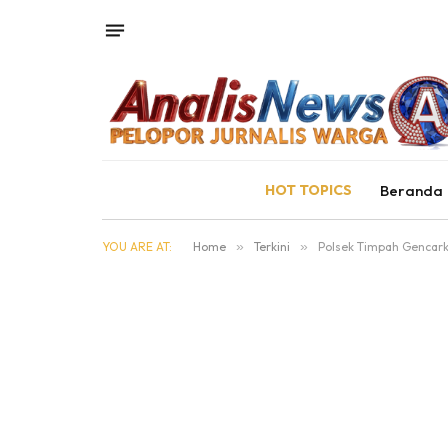
HOT TOPICS
Beranda
YOU ARE AT:
Home
»
Terkini
»
Polsek Timpah Gencarka