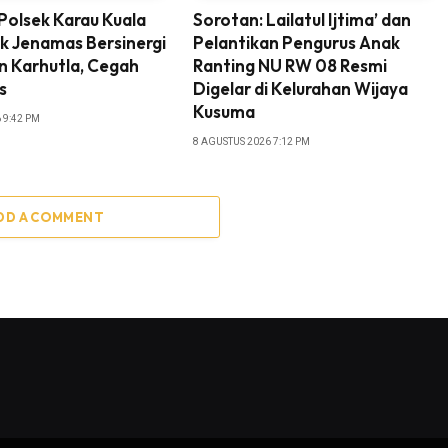
Polsek Karau Kuala
Sorotan: Lailatul Ijtima’ dan
k Jenamas Bersinergi
Pelantikan Pengurus Anak
 Karhutla, Cegah
Ranting NU RW 08 Resmi
s
Digelar di Kelurahan Wijaya
Kusuma
 9:42 PM
8 AGUSTUS 2026 7:12 PM
DD A COMMENT