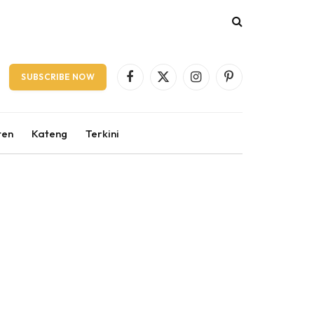
SUBSCRIBE NOW
Facebook
X
Instagram
Pinterest
(Twitter)
ten
Kateng
Terkini