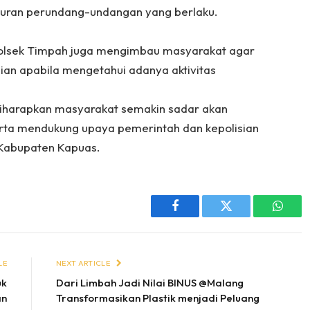
uran perundang-undangan yang berlaku.
Polsek Timpah juga mengimbau masyarakat agar
ian apabila mengetahui adanya aktivitas
, diharapkan masyarakat semakin sadar akan
erta mendukung upaya pemerintah dan kepolisian
i Kabupaten Kapuas.
Facebook
Twitter
Whats
LE
NEXT ARTICLE
uk
Dari Limbah Jadi Nilai BINUS @Malang
an
Transformasikan Plastik menjadi Peluang