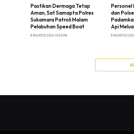
Pastikan Dermaga Tetap
Personel 
Aman, Sat Samapta Polres
dan Polse
Sukamara Patroli Malam
Padamkan
Pelabuhan Speed Boat
Api Melua
8 AGUSTUS 2026 10:56 PM
8 AGUSTUS 2026
A