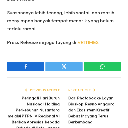
Suasananya lebih tenang, lebih santai, dan masih
menyimpan banyak tempat menarik yang belum
terlalu ramai.
Press Release ini juga tayang di
VRITIMES
Facebook
Twitter
WhatsApp
PREVIOUS ARTICLE
NEXT ARTICLE
Peringati Hari Buruh
Dari Photobox ke Layar
Nasional, Holding
Bioskop, Reyno Anggoro
Perkebunan Nusantara
dan Ekosistem Kreatif
melalui PTPN IV Regional VI
Bebaz Inc yang Terus
Berikan Apresiasi kepada
Berkembang