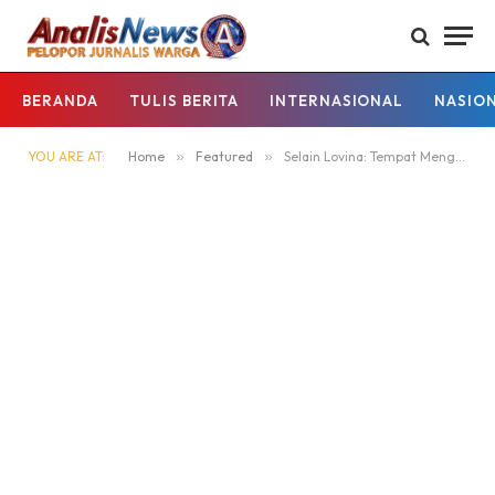
BERANDA
TULIS BERITA
INTERNASIONAL
NASIO
YOU ARE AT:
Home
»
Featured
»
Selain Lovina: Tempat Menginap Terbaik di Bali Utara untuk Setiap Jenis Wisatawan