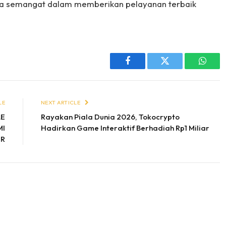
serta semangat dalam memberikan pelayanan terbaik
Facebook
Twitter
Whats
LE
NEXT ARTICLE
LE
Rayakan Piala Dunia 2026, Tokocrypto
MI
Hadirkan Game Interaktif Berhadiah Rp1 Miliar
IR