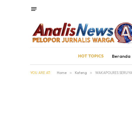
HOT TOPICS
Beranda
YOU ARE AT:
Home
»
Kateng
»
WAKAPOLRES SERUYAN 