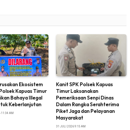
rusakan Ekosistem
Kanit SPK Polsek Kapuas
 Polsek Kapuas Timur
Timur Laksanakan
sikan Bahaya Illegal
Pemeriksaan Senpi Dinas
ntuk Keberlanjutan
Dalam Rangka Serahterima
Piket Jaga dan Pelayanan
 11:34 AM
Masyarakat
31 JULI 2026 9:15 AM