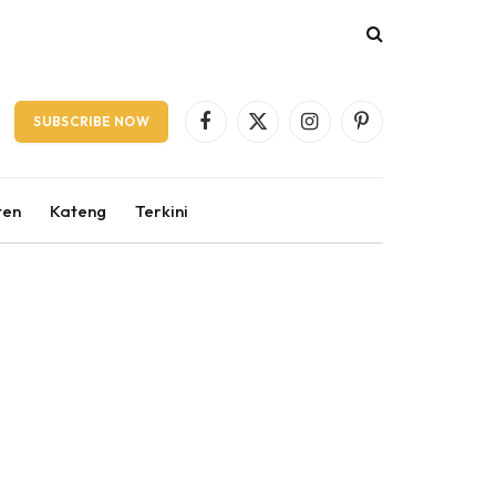
SUBSCRIBE NOW
Facebook
X
Instagram
Pinterest
(Twitter)
ten
Kateng
Terkini