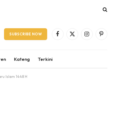
SUBSCRIBE NOW
Facebook
X
Instagram
Pinterest
(Twitter)
ten
Kateng
Terkini
aru Islam 1448 H