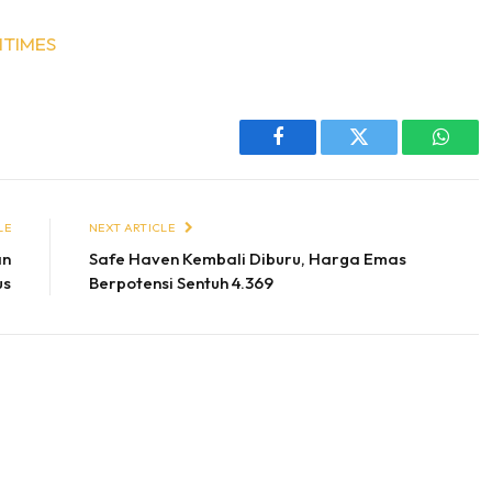
ITIMES
Facebook
Twitter
Whats
LE
NEXT ARTICLE
an
Safe Haven Kembali Diburu, Harga Emas
us
Berpotensi Sentuh 4.369