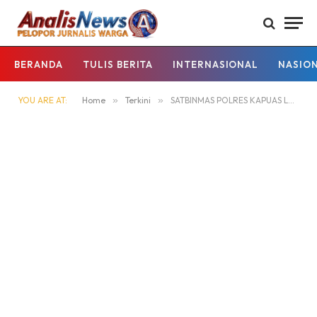
BERANDA
TULIS BERITA
INTERNASIONAL
NASIO
YOU ARE AT:
Home
»
Terkini
»
SATBINMAS POLRES KAPUAS LAKSANAKAN KEGIATAN KAPUAS BARIGAS AMAN DAN SANANG.