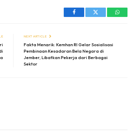
Facebook
Twitter
Whats
LE
NEXT ARTICLE
ri
Fakta Menarik: Kemhan RI Gelar Sosialisasi
di
Pembinaan Kesadaran Bela Negara di
sa
Jember, Libatkan Pekerja dari Berbagai
Sektor