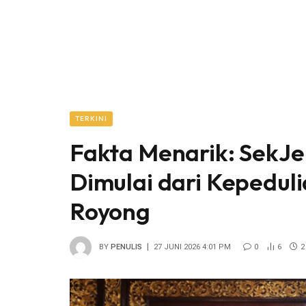
TERKINI
Fakta Menarik: SekJ
Dimulai dari Kepedul
Royong
BY
PENULIS
27 JUNI 2026 4:01 PM
0
6
2