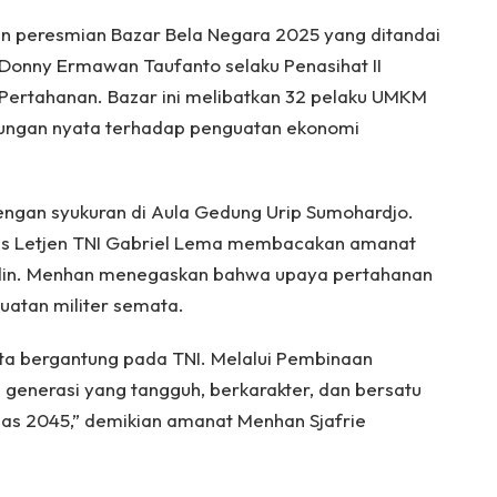
gan peresmian Bazar Bela Negara 2025 yang ditandai
Donny Ermawan Taufanto selaku Penasihat II
ertahanan. Bazar ini melibatkan 32 pelaku UMKM
ukungan nyata terhadap penguatan ekonomi
engan syukuran di Aula Gedung Urip Sumohardjo.
s Letjen TNI Gabriel Lema membacakan amanat
ddin. Menhan menegaskan bahwa upaya pertahanan
uatan militer semata.
ta bergantung pada TNI. Melalui Pembinaan
generasi yang tangguh, berkarakter, dan bersatu
mas 2045,” demikian amanat Menhan Sjafrie