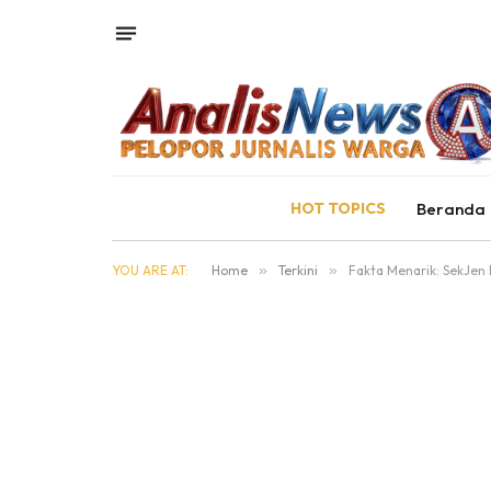
HOT TOPICS
Beranda
YOU ARE AT:
Home
»
Terkini
»
Fakta Menarik: SekJen