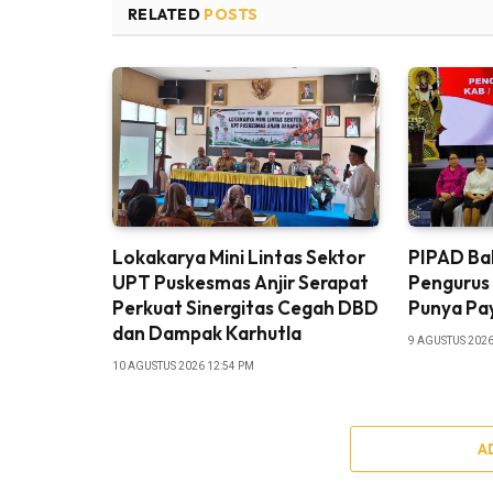
RELATED
POSTS
Lokakarya Mini Lintas Sektor
PIPAD Bal
UPT Puskesmas Anjir Serapat
Pengurus
Perkuat Sinergitas Cegah DBD
Punya Pa
dan Dampak Karhutla
9 AGUSTUS 2026
10 AGUSTUS 2026 12:54 PM
A