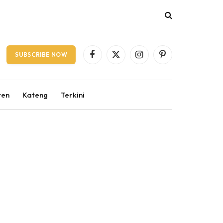
SUBSCRIBE NOW
Facebook
X
Instagram
Pinterest
(Twitter)
ten
Kateng
Terkini