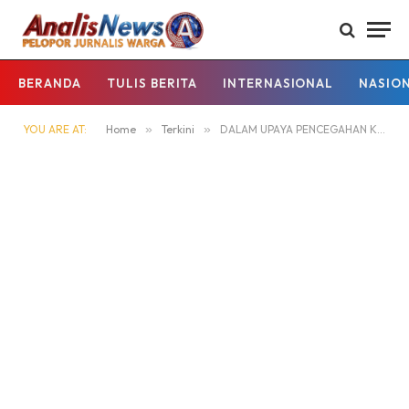
BERANDA
TULIS BERITA
INTERNASIONAL
NASIO
YOU ARE AT:
Home
»
Terkini
»
DALAM UPAYA PENCEGAHAN KEBAKARAN HUTAN DAN LAHAN, PERSONEL POLSEK PULAU PETAK SOSIALISASIKAN SANKSI PIDANA PELAKU KARHUTLA KE MASYARAKAT KECAMATAN PULAU PETAK