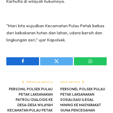
Karhutla di wilayah hukumnya.
“Mari kita wujudkan Kecamatan Pulau Petak bebas
dari kebakaran hutan dan lahan, udara bersih dan
lingkungan asri,” ujar Kapolsek.
Facebook
Twitter
WhatsApp
PREVIOUS ARTICLE
NEXT ARTICLE
PERSONIL POLSEK PULAU
PERSONEL POLSEK PULAU
PETAK LAKSANAKAN
PETAK LAKSANAKAN
PATROLI DIALOGIS KE
SOSIALISASI ILEGAL
DESA-DESA WILAYAH
MINING KE MASYARAKAT
KECAMATAN PULAU PETAK
GUNA PENCEGAHAN