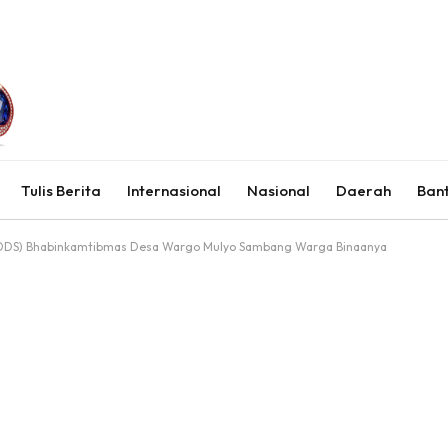
Tulis Berita
Internasional
Nasional
Daerah
Ban
(DDS) Bhabinkamtibmas Desa Wargo Mulyo Sambang Warga Binaanya