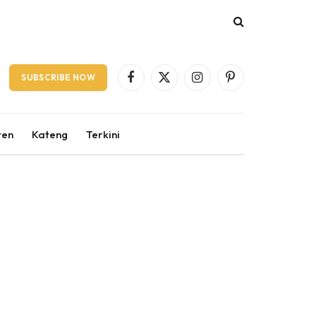
SUBSCRIBE NOW
Facebook
X
Instagram
Pinterest
(Twitter)
ten
Kateng
Terkini