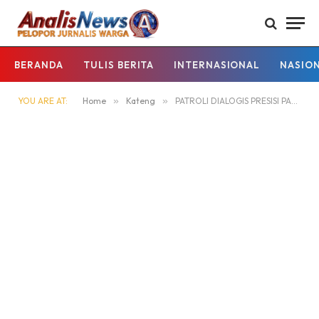
BERANDA
TULIS BERITA
INTERNASIONAL
NASIO
YOU ARE AT:
Home
»
Kateng
»
PATROLI DIALOGIS PRESISI PAMAPTA II POLRES SERUYAN SAMBANG WARGA, SAMPAIKAN HIMBAUAN KAMTIBMAS