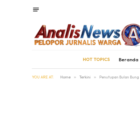
HOT TOPICS
Beranda
YOU ARE AT:
Home
»
Terkini
»
Penutupan Bulan Bung K