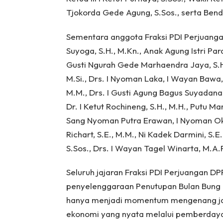
Tjokorda Gede Agung, S.Sos., serta Bend
Sementara anggota Fraksi PDI Perjuanga
Suyoga, S.H., M.Kn., Anak Agung Istri Par
Gusti Ngurah Gede Marhaendra Jaya, S.H.,
M.Si., Drs. I Nyoman Laka, I Wayan Bawa, 
M.M., Drs. I Gusti Agung Bagus Suyadana, M
Dr. I Ketut Rochineng, S.H., M.H., Putu M
Sang Nyoman Putra Erawan, I Nyoman Oka 
Richart, S.E., M.M., Ni Kadek Darmini, S.E
S.Sos., Drs. I Wayan Tagel Winarta, M.A.P.
Seluruh jajaran Fraksi PDI Perjuangan 
penyelenggaraan Penutupan Bulan Bung K
hanya menjadi momentum mengenang jas
ekonomi yang nyata melalui pemberdaya