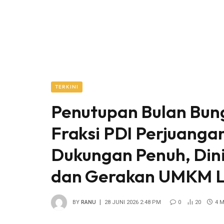
TERKINI
Penutupan Bulan Bun
Fraksi PDI Perjuanga
Dukungan Penuh, Dini
dan Gerakan UMKM L
BY
RANU
28 JUNI 2026 2:48 PM
0
20
4 