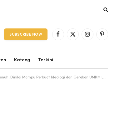
SUBSCRIBE NOW
Facebook
X
Instagram
Pinterest
(Twitter)
ten
Kateng
Terkini
uh, Dinilai Mampu Perkuat ldeologi dan Gerakan UMKM Lokal