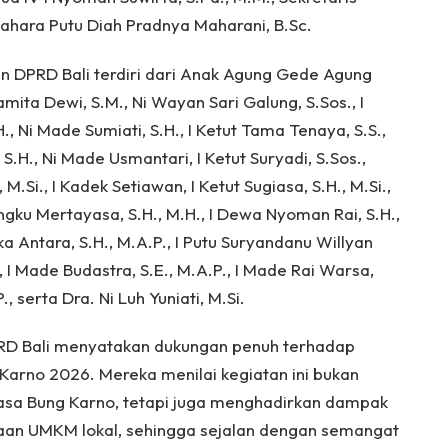
ahara Putu Diah Pradnya Maharani, B.Sc.
n DPRD Bali terdiri dari Anak Agung Gede Agung
amita Dewi, S.M., Ni Wayan Sari Galung, S.Sos., I
 Ni Made Sumiati, S.H., I Ketut Tama Tenaya, S.S.,
S.H., Ni Made Usmantari, I Ketut Suryadi, S.Sos.,
.Si., I Kadek Setiawan, I Ketut Sugiasa, S.H., M.Si.,
angku Mertayasa, S.H., M.H., I Dewa Nyoman Rai, S.H.,
Antara, S.H., M.A.P., I Putu Suryandanu Willyan
., I Made Budastra, S.E., M.A.P., I Made Rai Warsa,
, serta Dra. Ni Luh Yuniati, M.Si.
DPRD Bali menyatakan dukungan penuh terhadap
arno 2026. Mereka menilai kegiatan ini bukan
a Bung Karno, tetapi juga menghadirkan dampak
an UMKM lokal, sehingga sejalan dengan semangat