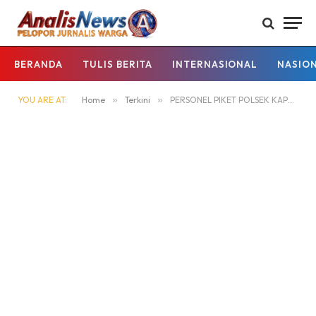
BERANDA
TULIS BERITA
INTERNASIONAL
NASIO
YOU ARE AT:
Home
»
Terkini
»
PERSONEL PIKET POLSEK KAPUAS KUALA SIAGA MAKO PADA MALAM HARI