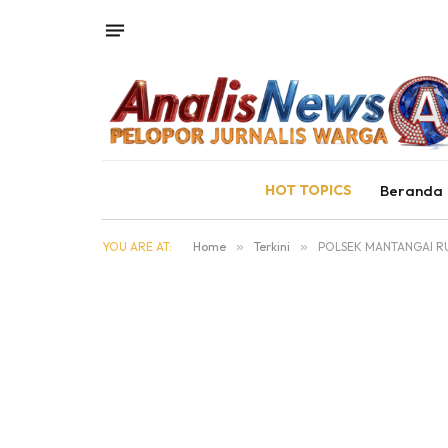
HOT TOPICS
Beranda
YOU ARE AT:
Home
»
Terkini
»
POLSEK MANTANGAI R