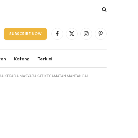
SUBSCRIBE NOW
Facebook
X
Instagram
Pinterest
(Twitter)
ten
Kateng
Terkini
SARA KEPADA MASYARAKAT KECAMATAN MANTANGAI