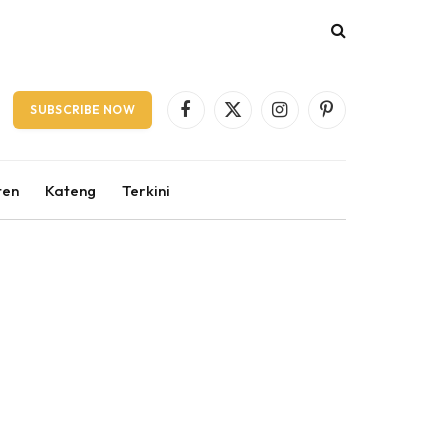
SUBSCRIBE NOW
Facebook
X
Instagram
Pinterest
(Twitter)
ten
Kateng
Terkini