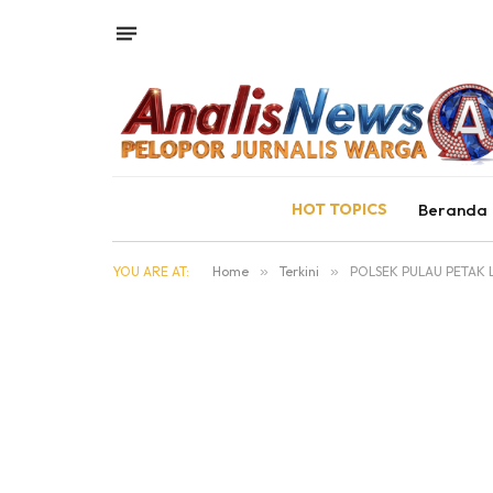
HOT TOPICS
Beranda
YOU ARE AT:
Home
»
Terkini
»
POLSEK PULAU PETAK 