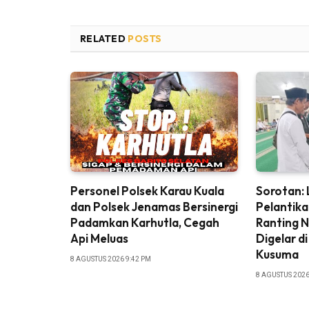
RELATED
POSTS
Personel Polsek Karau Kuala
Sorotan: L
dan Polsek Jenamas Bersinergi
Pelantik
Padamkan Karhutla, Cegah
Ranting 
Api Meluas
Digelar d
Kusuma
8 AGUSTUS 2026 9:42 PM
8 AGUSTUS 2026