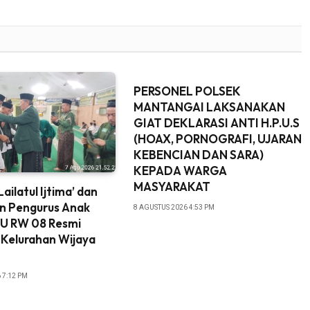
PERSONEL POLSEK
MANTANGAI LAKSANAKAN
GIAT DEKLARASI ANTI H.P.U.S
(HOAX, PORNOGRAFI, UJARAN
KEBENCIAN DAN SARA)
KEPADA WARGA
MASYARAKAT
ailatul Ijtima’ dan
an Pengurus Anak
8 AGUSTUS 2026 4:53 PM
NU RW 08 Resmi
i Kelurahan Wijaya
 7:12 PM