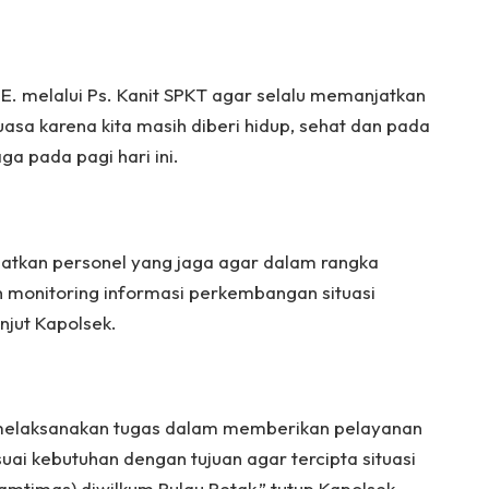
E. melalui Ps. Kanit SPKT agar selalu memanjatkan
asa karena kita masih diberi hidup, sehat dan pada
ga pada pagi hari ini.
atkan personel yang jaga agar dalam rangka
n monitoring informasi perkembangan situasi
njut Kapolsek.
p melaksanakan tugas dalam memberikan pelayanan
ai kebutuhan dengan tujuan agar tercipta situasi
mtimas) diwilkum Pulau Petak,” tutup Kapolsek.