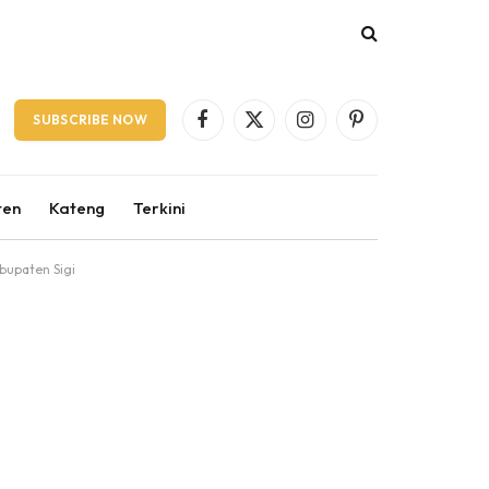
SUBSCRIBE NOW
Facebook
X
Instagram
Pinterest
(Twitter)
ten
Kateng
Terkini
bupaten Sigi