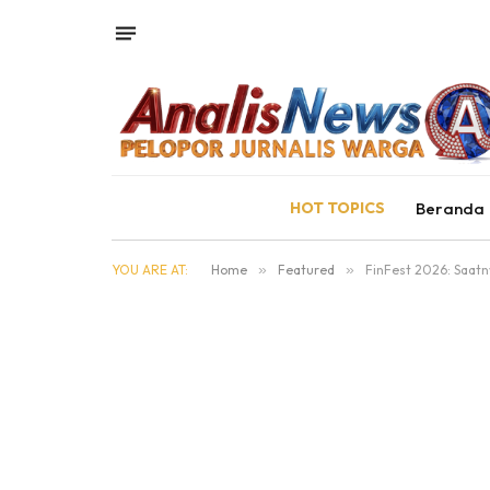
HOT TOPICS
Beranda
YOU ARE AT:
Home
»
Featured
»
FinFest 2026: Saatn