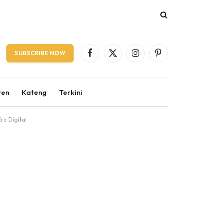
SUBSCRIBE NOW
Facebook
X
Instagram
Pinterest
(Twitter)
ten
Kateng
Terkini
ra Digital