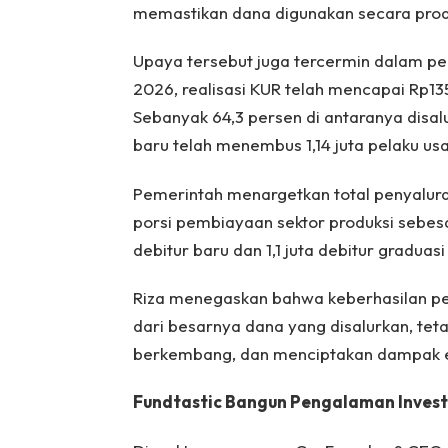
memastikan dana digunakan secara produk
Upaya tersebut juga tercermin dalam pen
2026, realisasi KUR telah mencapai Rp135,6
Sebanyak 64,3 persen di antaranya disal
baru telah menembus 1,14 juta pelaku us
Pemerintah menargetkan total penyalura
porsi pembiayaan sektor produksi sebesar
debitur baru dan 1,1 juta debitur graduas
Riza menegaskan bahwa keberhasilan pe
dari besarnya dana yang disalurkan, te
berkembang, dan menciptakan dampak ek
Fundtastic Bangun Pengalaman Invest