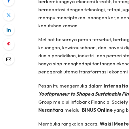
berkembangnya ekonomi kreatif, tantan
beradaptasi dengan teknologi, tetapi j
mampu menciptakan lapangan kerja deng
kebutuhan zaman.
Melihat besarnya peran tersebut, berbag
keuangan, kewirausahaan, dan inovasi dig
dunia pendidikan, industri, dan pemerinta
hanya siap menghadapi tantangan ekon
penggerak utama transformasi ekonomi d
Pesan itu mengemuka dalam
Internatio
Youthpreneur to Shape a Sustainable Fin
Group melalui Infobank Financial Societ
Nusantara
melalui
BINUS Online
yang b
Membuka rangkaian acara,
Wakil Mente