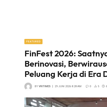
FEATURED
FinFest 2026: Saatny
Berinovasi, Berwirau
Peluang Kerja di Era D
BY
VRITIMES
29 JUNI 2026 8:28 AM
0
5