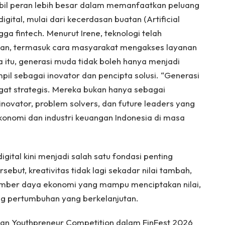
il peran lebih besar dalam memanfaatkan peluang
gital, mulai dari kecerdasan buatan (Artificial
ngga fintech. Menurut Irene, teknologi telah
an, termasuk cara masyarakat mengakses layanan
 itu, generasi muda tidak boleh hanya menjadi
pil sebagai inovator dan pencipta solusi. “Generasi
gat strategis. Mereka bukan hanya sebagai
inovator, problem solvers, dan future leaders yang
nomi dan industri keuangan Indonesia di masa
igital kini menjadi salah satu fondasi penting
ebut, kreativitas tidak lagi sekadar nilai tambah,
mber daya ekonomi yang mampu menciptakan nilai,
g pertumbuhan yang berkelanjutan.
aan Youthpreneur Competition dalam FinFest 2026