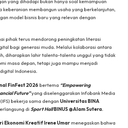
gan yang dihadapi bukan hanya soal kemampuan
uga keberanian membangun usaha yang berkelanjutan,
an model bisnis baru yang relevan dengan
ai pihak terus mendorong peningkatan literasi
ital bagi generasi muda. Melalui kolaborasi antara
h, diharapkan lahir talenta-talenta unggul yang tidak
omi masa depan, tetapi juga mampu menjadi
igital Indonesia.
nal FinFest 2026
bertema
“Empowering
ancial Future”
yang diselenggarakan Infobank Media
y (IFS) bekerja sama dengan
Universitas BINA
erlangsung di
Sport Hall
BINUS @Alam Sutera
.
ri Ekonomi Kreatif Irene Umar
menegaskan bahwa