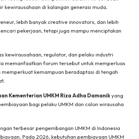
r kewirausahaan di kalangan generasi muda.
neur, lebih banyak creative innovators, dan lebih
mencari pekerjaan, tetapi juga mampu menciptakan
s kewirausahaan, regulator, dan pelaku industri
uda memanfaatkan forum tersebut untuk memperluas
rta memperkuat kemampuan beradaptasi di tengah
t.
haan Kementerian UMKM Riza Adha Damanik
yang
pembiayaan bagi pelaku UMKM dan calon wirausaha
tangan terbesar pengembangan UMKM di Indonesia
mbiayaan. Pada 2026, kebutuhan pembiayaan UMKM