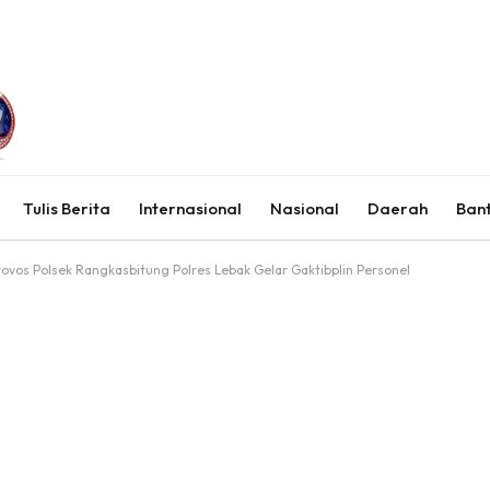
Tulis Berita
Internasional
Nasional
Daerah
Ban
Provos Polsek Rangkasbitung Polres Lebak Gelar Gaktibplin Personel