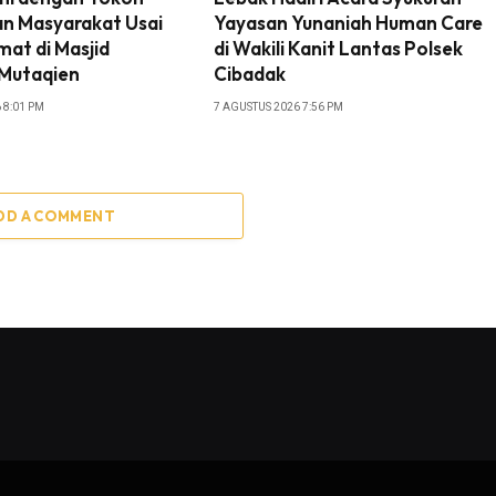
n Masyarakat Usai
Yayasan Yunaniah Human Care
mat di Masjid
di Wakili Kanit Lantas Polsek
 Mutaqien
Cibadak
 8:01 PM
7 AGUSTUS 2026 7:56 PM
DD A COMMENT