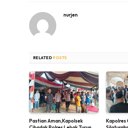
nurjen
RELATED
POSTS
Pastian Aman,Kapolsek
Kapolres 
Cibadak Polres Lebak Turun
Silatura