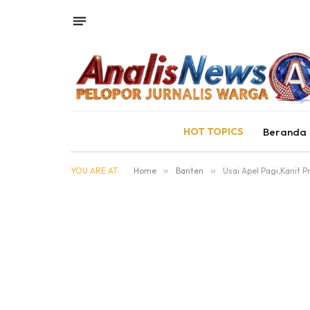
HOT TOPICS
Beranda
YOU ARE AT:
Home
»
Banten
»
Usai Apel Pagi,Kanit 