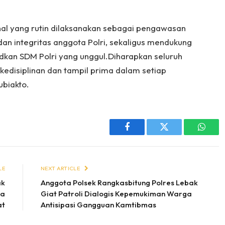
rnal yang rutin dilaksanakan sebagai pengawasan
dan integritas anggota Polri, sekaligus mendukung
dkan SDM Polri yang unggul.Diharapkan seluruh
edisiplinan dan tampil prima dalam setiap
ubiakto.
Facebook
Twitter
Whats
LE
NEXT ARTICLE
ak
Anggota Polsek Rangkasbitung Polres Lebak
ga
Giat Patroli Dialogis Kepemukiman Warga
at
Antisipasi Gangguan Kamtibmas