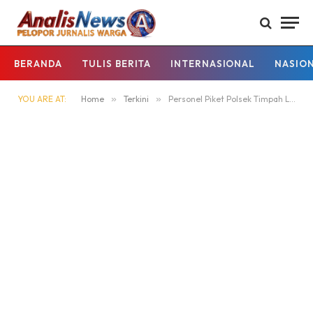
BERANDA
TULIS BERITA
INTERNASIONAL
NASIO
YOU ARE AT:
Home
»
Terkini
»
Personel Piket Polsek Timpah Laksanakan Patroli Malam Hari