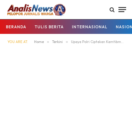
BERANDA
TULIS BERITA
INTERNASIONAL
NASIO
YOU ARE AT:
Home
»
Terkini
»
Upaya Polri Ciptakan Kamtibmas Personel Piket Laksanakan Patroli Dialogis