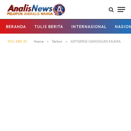
BERANDA
TULIS BERITA
INTERNASIONAL
NASIO
YOU ARE AT:
Home
»
Terkini
»
ANTISIPASI GANGGUAN KEAMANAN DIAREA MAKO, POLSEK KAPUAS HULU TINGKATKAN PENJAGAAN MALAM