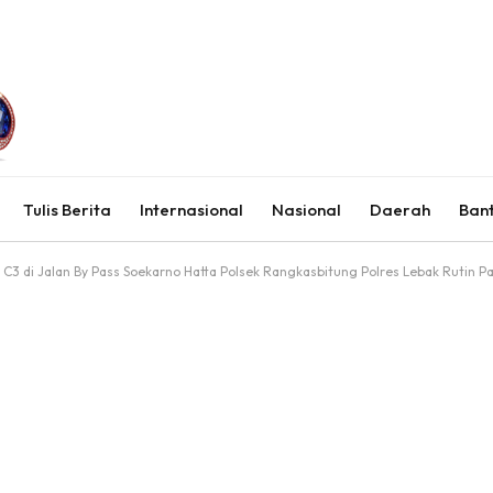
Tulis Berita
Internasional
Nasional
Daerah
Ban
 C3 di Jalan By Pass Soekarno Hatta Polsek Rangkasbitung Polres Lebak Rutin Pa