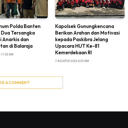
imum Polda Banten
‎Kapolsek Gunungkencana
 Dua Tersangka
Berikan Arahan dan Motivasi
i Anarkis dan
kepada Paskibra Jelang
an di Balaraja
Upacara HUT Ke-81
Kemerdekaan RI
 11:02 AM
7 AGUSTUS 2026 6:29 AM
DD A COMMENT