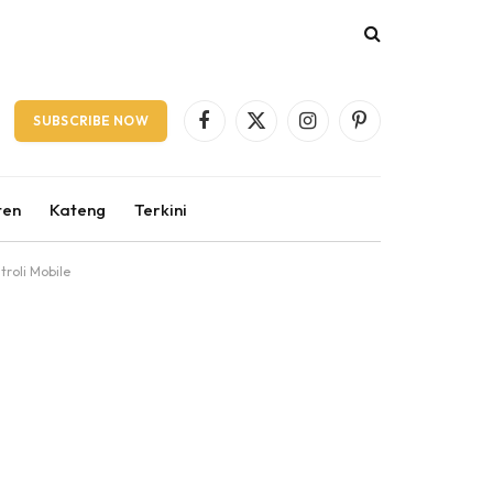
SUBSCRIBE NOW
Facebook
X
Instagram
Pinterest
(Twitter)
ten
Kateng
Terkini
troli Mobile