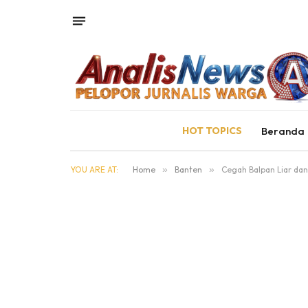
HOT TOPICS
Beranda
YOU ARE AT:
Home
»
Banten
»
Cegah Balpan Liar dan