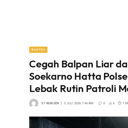
BANTEN
Cegah Balpan Liar dan
Soekarno Hatta Polse
Lebak Rutin Patroli M
BY
NURJEN
3 JULI 2026 7:46 AM
0
6
1 M