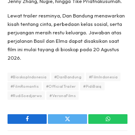
Jenny Zhang, Nugie, hingga Tike Priatnakusumah.
Lewat trailer resminya, Dan Bandung menawarkan
kisah tentang cinta, perbedaan kelas sosial, serta
perjuangan meraih restu keluarga. Jawaban atas
perjalanan Basil dan Elma dapat disaksikan saat
film ini mulai tayang di bioskop pada 20 Agustus
2026.
#BioskopIndonesia
#DanBandung
#FilmIndonesia
#FilmRomantis
#OfficialTrailer
#PidiBaiq
#RudiSoedjarwo
#VeronaFilms
Facebook
Twitter
WhatsApp