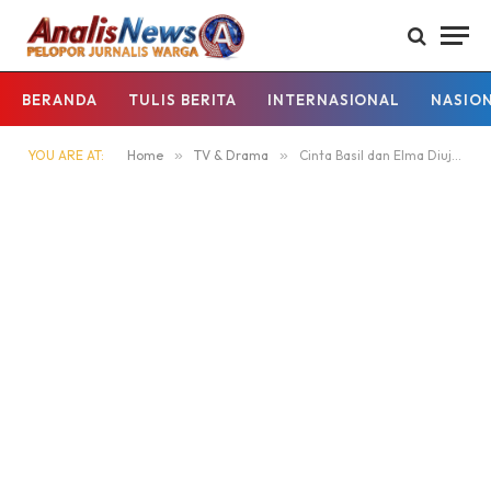
BERANDA
TULIS BERITA
INTERNASIONAL
NASIO
YOU ARE AT:
Home
»
TV & Drama
»
Cinta Basil dan Elma Diuji Restu Orang Tua, Dan Bandung Siap Warnai Bioskop Agustus 2026