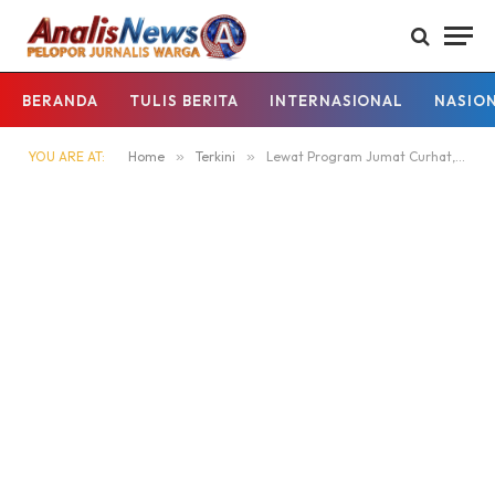
BERANDA
TULIS BERITA
INTERNASIONAL
NASIO
YOU ARE AT:
Home
»
Terkini
»
Lewat Program Jumat Curhat, Polres Kapuas Tingkatkan Silaturahmi Dengan Masyarakat.