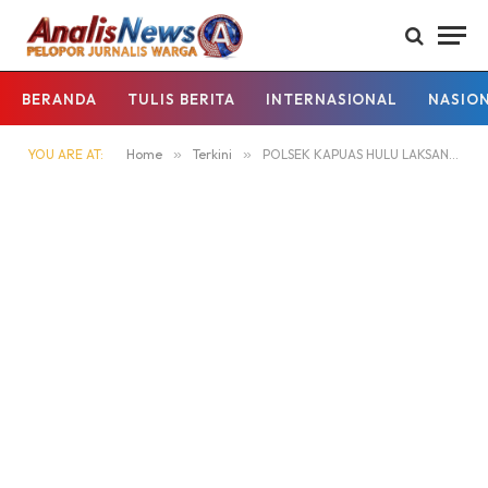
BERANDA
TULIS BERITA
INTERNASIONAL
NASIO
YOU ARE AT:
Home
»
Terkini
»
POLSEK KAPUAS HULU LAKSANAKAN PROGRAM JUMAT CURHAT DENGAR KELUH KESAH DAN ASPIRASI WARGA