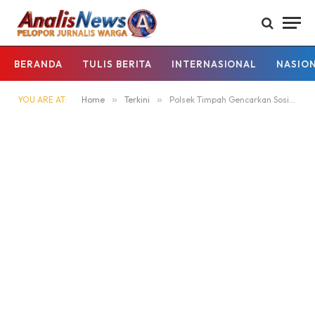
BERANDA
TULIS BERITA
INTERNASIONAL
NASIO
YOU ARE AT:
Home
»
Terkini
»
Polsek Timpah Gencarkan Sosialisasi Stop Illegal Mining di Kecamatan Timpah