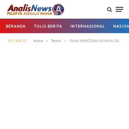
BERANDA
TULIS BERITA
INTERNASIONAL
NASIO
YOU ARE AT:
Home
»
Terkini
»
GUNA MENCEGAH ADANYA GUANTIBMAS DI SPBU POLSEK KAPUAS HULU LAKSANAKAN PATROLI SIANG