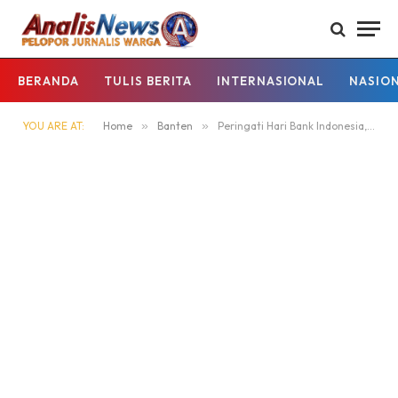
BERANDA
TULIS BERITA
INTERNASIONAL
NASIO
YOU ARE AT:
Home
»
Banten
»
Peringati Hari Bank Indonesia, Polda Banten Sampaikan Apresiasi dan Ucapan Selamat