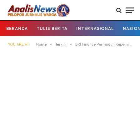
BERANDA
TULIS BERITA
INTERNASIONAL
NASIO
YOU ARE AT:
Home
»
Terkini
»
BRI Finance Permudah Kepemilikan Mobil Baru Lewat KKB dengan Bunga Mulai 3,97%