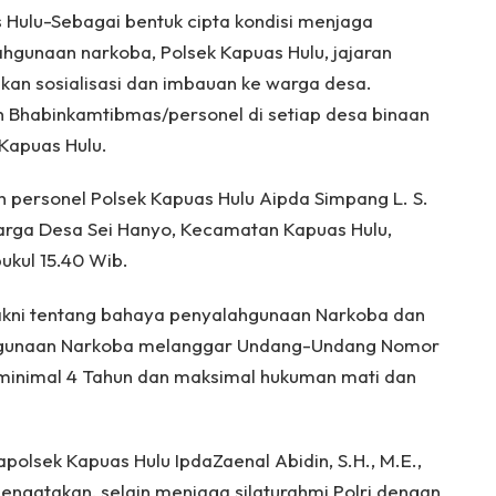
s Hulu-Sebagai bentuk cipta kondisi menjaga
ahgunaan narkoba, Polsek Kapuas Hulu, jajaran
kan sosialisasi dan imbauan ke warga desa.
eh Bhabinkamtibmas/personel di setiap desa binaan
Kapuas Hulu.
eh personel Polsek Kapuas Hulu Aipda Simpang L. S.
arga Desa Sei Hanyo, Kecamatan Kapuas Hulu,
kul 15.40 Wib.
akni tentang bahaya penyalahgunaan Narkoba dan
hgunaan Narkoba melanggar Undang-Undang Nomor
minimal 4 Tahun dan maksimal hukuman mati dan
apolsek Kapuas Hulu IpdaZaenal Abidin, S.H., M.E.,
engatakan, selain menjaga silaturahmi Polri dengan