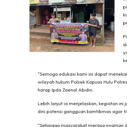
p
k
p
P
d
y
k
“Semoga edukasi kami ini dapat meneka
wilayah hukum Polsek Kapuas Hulu Polres
harap Ipda Zaenal Abidin.
Lebih lanjut ia menjelaskan, kegiatan ini 
dini potensi gangguan kamtibmas agar ti
“Sehingga masyarakat merasa nyaman da