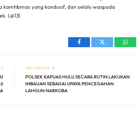
a kamtibmas yang kondusif, dan selalu waspada
k. (
@13
)
Facebook
Twitter
Whats
LE
NEXT ARTICLE
AI
POLSEK KAPUAS HULU SECARA RUTIN LAKUKAN
AS
IMBAUAN SEBAGAI UPAYA PENCEGAHAN
GA
LAHGUN NARKOBA