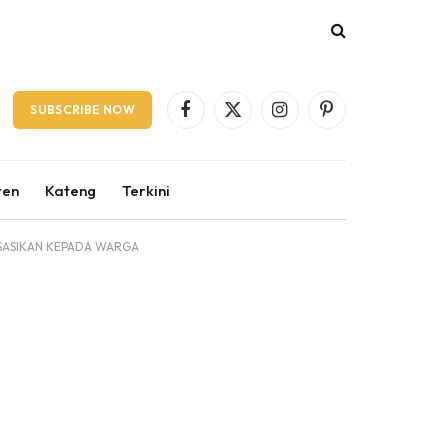
SUBSCRIBE NOW
Facebook
X
Instagram
Pinterest
(Twitter)
ten
Kateng
Terkini
SASIKAN KEPADA WARGA