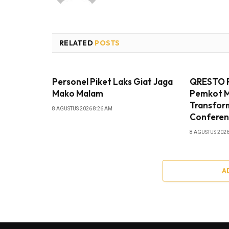
RELATED
POSTS
Personel Piket Laks Giat Jaga
QRESTO P
Mako Malam
Pemkot 
Transform
8 AGUSTUS 2026 8:26 AM
Conferen
8 AGUSTUS 2026
A