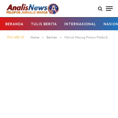
BERANDA
TULIS BERITA
INTERNASIONAL
NASIO
YOU ARE AT:
Home
»
Banten
»
Patroli Maung Presisi Polda Banten Berhasil Gagalkan Peredaran Rokok Ilegal