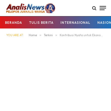
BERANDA
TULIS BERITA
INTERNASIONAL
NASIO
YOU ARE AT:
Home
»
Terkini
»
Kontribusi Nyata untuk Ekonomi Kerakyatan, BRI Setorkan Dividen Terbesar Sepanjang Sejarah di Bawah Supervisi Danantara