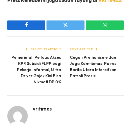
Press Release ini juga sudah tayang di
VRITIMES.
Facebook
Twitter
WhatsApp
PREVIOUS ARTICLE
NEXT ARTICLE
Pemerintah Perluas Akses
Cegah Premanisme dan
KPR Subsidi FLPP bagi
Jaga Kamtibmas, Polres
Pekerja Informal, Mitra
Barito Utara Intensifkan
Driver Gojek Kini Bisa
Patroli Presisi
Nikmati DP 0%
vritimes