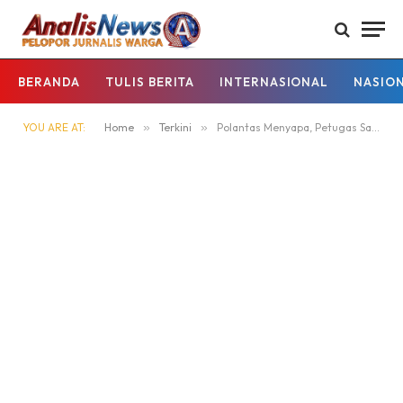
BERANDA
TULIS BERITA
INTERNASIONAL
NASIO
YOU ARE AT:
Home
»
Terkini
»
Polantas Menyapa, Petugas Samsat Mura Layanani Pemohon Pajak Dengan Responsif