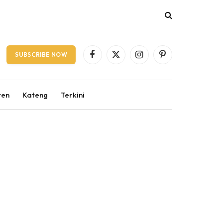
SUBSCRIBE NOW
Facebook
X
Instagram
Pinterest
(Twitter)
ten
Kateng
Terkini