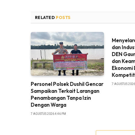
RELATED
POSTS
Menyelar
dan Indus
DEN Gaun
dan Keama
Ekonomi D
Kompetit
Personel Polsek Dushil Gencar
7 AGUSTUS 2026
Sampaikan Terkait Larangan
Penambangan Tanpa Izin
Dengan Warga
7 AGUSTUS 2026 4:46 PM