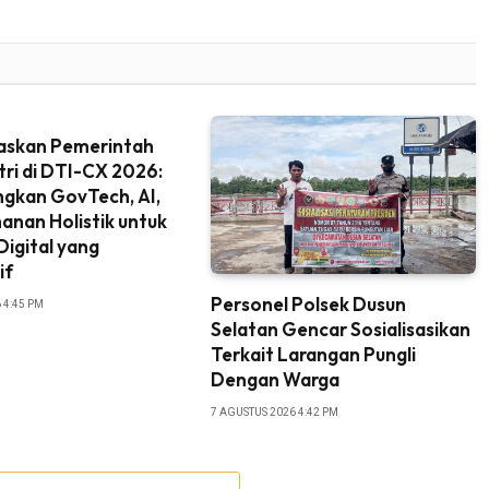
askan Pemerintah
tri di DTI-CX 2026:
gkan GovTech, AI,
nan Holistik untuk
igital yang
if
Personel Polsek Dusun
 4:45 PM
Selatan Gencar Sosialisasikan
Terkait Larangan Pungli
Dengan Warga
7 AGUSTUS 2026 4:42 PM