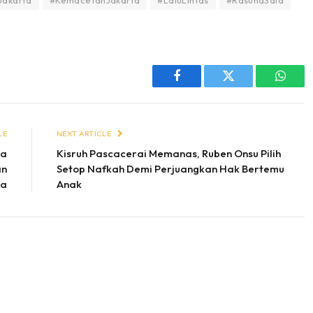
Facebook
Twitter
Whats
LE
NEXT ARTICLE
ya
Kisruh Pascacerai Memanas, Ruben Onsu Pilih
an
Setop Nafkah Demi Perjuangkan Hak Bertemu
wa
Anak