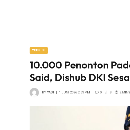
TERKINI
10.000 Penonton Pada
Said, Dishub DKI Ses
BY
YADI
1 JUNI 2026 2:33 PM
0
8
2 MIN