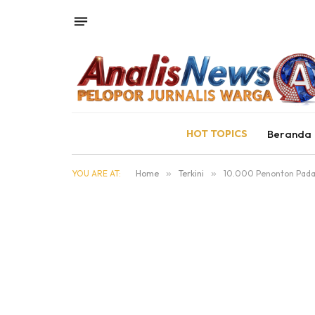
HOT TOPICS
Beranda
YOU ARE AT:
Home
»
Terkini
»
10.000 Penonton Padati