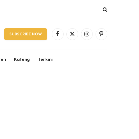
SUBSCRIBE NOW
Facebook
X
Instagram
Pinterest
(Twitter)
ten
Kateng
Terkini