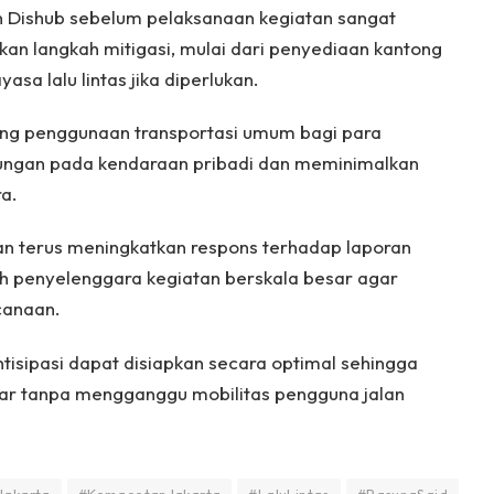
 Dishub sebelum pelaksanaan kegiatan sangat
an langkah mitigasi, mulai dari penyediaan kantong
sa lalu lintas jika diperlukan.
rong penggunaan transportasi umum bagi para
ungan pada kendaraan pribadi dan meminimalkan
a.
n terus meningkatkan respons terhadap laporan
h penyelenggara kegiatan berskala besar agar
canaan.
ntisipasi dapat disiapkan secara optimal sehingga
car tanpa mengganggu mobilitas pengguna jalan
Jakarta
#KemacetanJakarta
#LaluLintas
#RasunaSaid