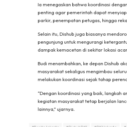
Ia menegaskan bahwa koordinasi dengan
penting agar pemerintah dapat menyiapk
parkir, penempatan petugas, hingga rekaya
Selain itu, Dishub juga biasanya mendo
pengunjung untuk mengurangi ketergant
dampak kemacetan di sekitar lokasi acar
Budi menambahkan, ke depan Dishub aka
masyarakat sekaligus mengimbau seluru
melakukan koordinasi sejak tahap peren
“Dengan koordinasi yang baik, langkah a
kegiatan masyarakat tetap berjalan lan
lainnya,” ujarnya.
#BeritaJakarta
#DishubDKI
#DKIJakarta
#