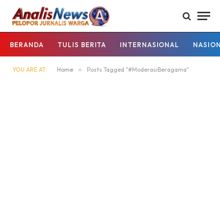
BERANDA
TULIS BERITA
INTERNASIONAL
NASIO
YOU ARE AT:
Home
»
Posts Tagged "#ModerasiBeragama"