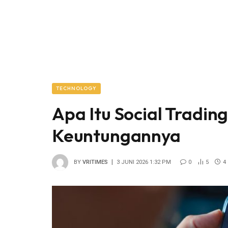
TECHNOLOGY
Apa Itu Social Tradin
Keuntungannya
BY
VRITIMES
3 JUNI 2026 1:32 PM
0
5
4