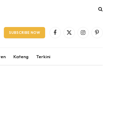
SUBSCRIBE NOW
Facebook
X
Instagram
Pinterest
(Twitter)
ten
Kateng
Terkini