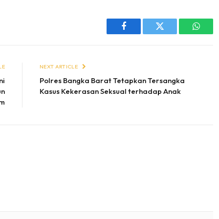
Facebook
Twitter
Whats
LE
NEXT ARTICLE
ni
Polres Bangka Barat Tetapkan Tersangka
un
Kasus Kekerasan Seksual terhadap Anak
am