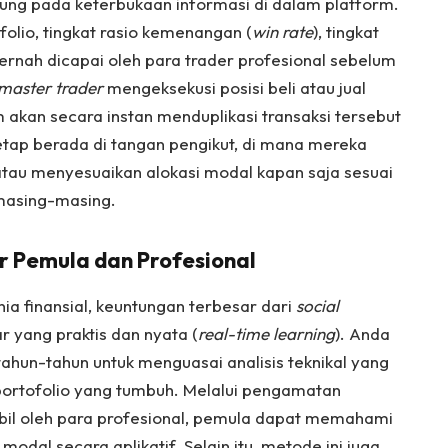
ntung pada keterbukaan informasi di dalam platform.
lio, tingkat rasio kemenangan (
win rate
), tingkat
pernah dicapai oleh para trader profesional sebelum
master trader
mengeksekusi posisi beli atau jual
 akan secara instan menduplikasi transaksi tersebut
tetap berada di tangan pengikut, di mana mereka
tau menyesuaikan alokasi modal kapan saja sesuai
masing-masing.
 Pemula dan Profesional
ia finansial, keuntungan terbesar dari
social
r yang praktis dan nyata (
real-time learning
). Anda
tahun-tahun untuk menguasai analisis teknikal yang
portofolio yang tumbuh. Melalui pengamatan
bil oleh para profesional, pemula dapat memahami
modal secara aplikatif. Selain itu, metode ini juga