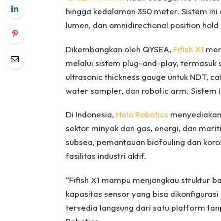
hingga kedalaman 350 meter. Sistem ini
lumen, dan omnidirectional position hold 
Dikembangkan oleh QYSEA,
Fifish X1
mend
melalui sistem plug-and-play, termasuk 
ultrasonic thickness gauge untuk NDT, ca
water sampler, dan robotic arm. Sistem i
Di Indonesia,
Halo Robotics
menyediakan F
sektor minyak dan gas, energi, dan mariti
subsea, pemantauan biofouling dan korosi
fasilitas industri aktif.
“Fifish X1 mampu menjangkau struktur ba
kapasitas sensor yang bisa dikonfigurasi
tersedia langsung dari satu platform ta