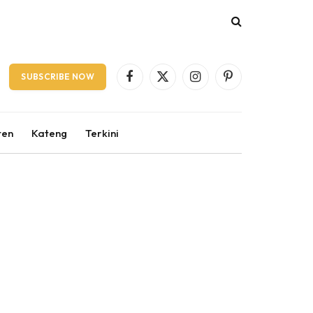
SUBSCRIBE NOW
Facebook
X
Instagram
Pinterest
(Twitter)
ten
Kateng
Terkini