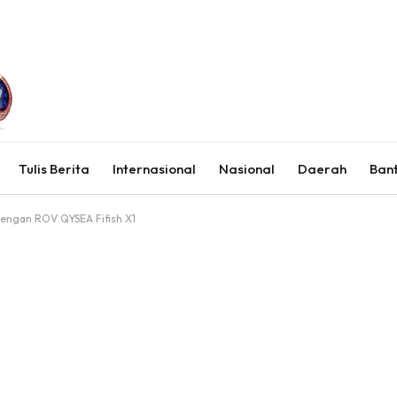
Tulis Berita
Internasional
Nasional
Daerah
Ban
dengan ROV QYSEA Fifish X1