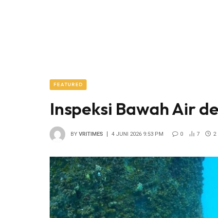
FEATURED
Inspeksi Bawah Air d
BY
VRITIMES
4 JUNI 2026 9:53 PM
0
7
2