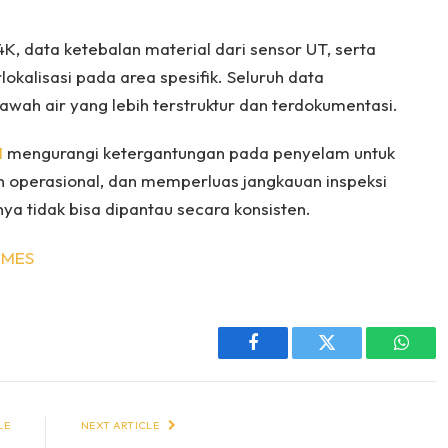
K, data ketebalan material dari sensor UT, serta
rlokalisasi pada area spesifik. Seluruh data
h air yang lebih terstruktur dan terdokumentasi.
1
mengurangi ketergantungan pada penyelam untuk
n operasional, dan memperluas jangkauan inspeksi
a tidak bisa dipantau secara konsisten.
IMES
Facebook
Twitter
Whats
LE
NEXT ARTICLE