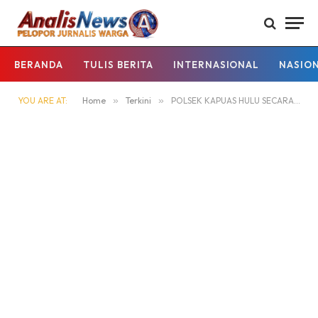
BERANDA
TULIS BERITA
INTERNASIONAL
NASIO
YOU ARE AT:
Home
»
Terkini
»
POLSEK KAPUAS HULU SECARA RUTIN BERIKAN IMBAUAN CEGAH LAHGUN NARKOBA