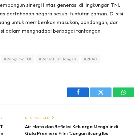
mbangun sinergi lintas generasi di lingkungan TNI.
tugas pertahanan negara sesuai tuntutan zaman. Di sisi
 ruang untuk memberikan masukan, pandangan, dan
nsi dalam menghadapi berbagai tantangan
#PanglimaTNI
#PersatuanBangsa
#PPAD
Facebook
Twitter
Whats
LE
NEXT ARTICLE
UT
Air Mata dan Refleksi Keluarga Mengalir di
an
Gala Premiere Film “Jangan Buang Ibu”