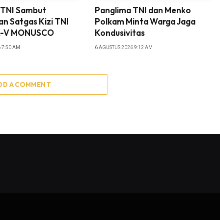
 TNI Sambut
Panglima TNI dan Menko
n Satgas Kizi TNI
Polkam Minta Warga Jaga
X-V MONUSCO
Kondusivitas
 7:50 AM
6 AGUSTUS 2026 9:12 AM
DD A COMMENT