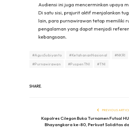
Audiensi ini juga mencerminkan upaya me
Di satu sisi, prajurit aktif menjalankan 
lain, para purnawirawan tetap memiliki
pengalaman yang dapat menjadi refere
kebangsaan.
#AgusSubiyanto
#KetahananNasional
#NKRI
#Purnawirawan
#PuspenTNI
#TNI
SHARE.
PREVIOUS ARTIC
Kapolres Cilegon Buka Turnamen Futsal H
Bhayangkara ke-80, Perkuat Soliditas d