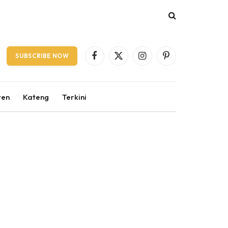
SUBSCRIBE NOW
Facebook
X
Instagram
Pinterest
(Twitter)
ten
Kateng
Terkini