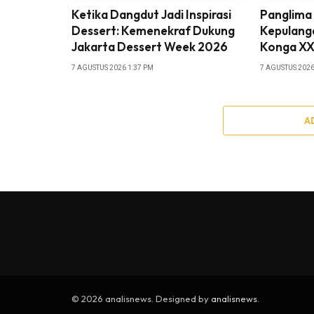
Ketika Dangdut Jadi Inspirasi
Panglima
Dessert: Kemenekraf Dukung
Kepulanga
Jakarta Dessert Week 2026
Konga X
7 AGUSTUS 2026 1:37 PM
7 AGUSTUS 2026
A
© 2026 analisnews. Designed by
analisnews
.