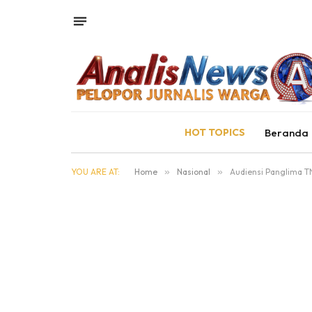
HOT TOPICS
Beranda
YOU ARE AT:
Home
»
Nasional
»
Audiensi Panglima T