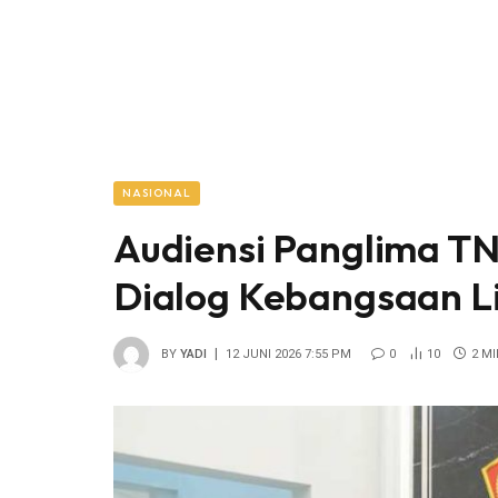
NASIONAL
Audiensi Panglima TN
Dialog Kebangsaan L
BY
YADI
12 JUNI 2026 7:55 PM
0
10
2 M