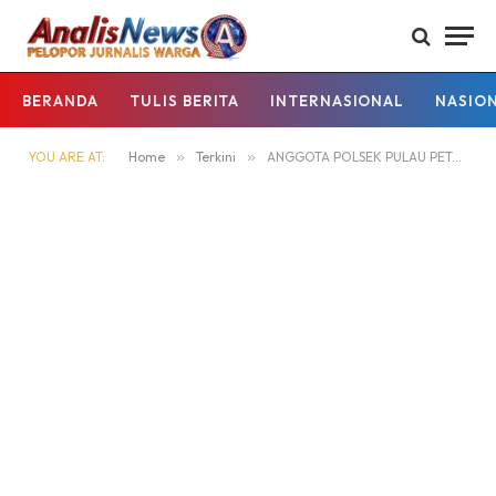
BERANDA
TULIS BERITA
INTERNASIONAL
NASIO
YOU ARE AT:
Home
»
Terkini
»
ANGGOTA POLSEK PULAU PETAK LAKSANAKAN PATROLI MALAM, GUNA MEWUJUDKAN KAMTIBMAS KONDUSIF DI WILAYAH KECAMATAN PULAU PETAK