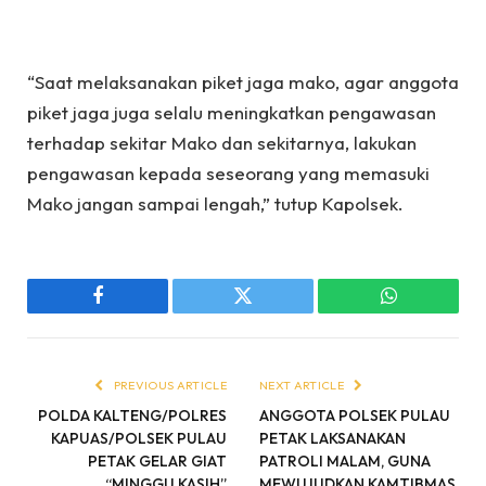
“Saat melaksanakan piket jaga mako, agar anggota
piket jaga juga selalu meningkatkan pengawasan
terhadap sekitar Mako dan sekitarnya, lakukan
pengawasan kepada seseorang yang memasuki
Mako jangan sampai lengah,” tutup Kapolsek.
Facebook
Twitter
WhatsApp
PREVIOUS ARTICLE
NEXT ARTICLE
POLDA KALTENG/POLRES
ANGGOTA POLSEK PULAU
KAPUAS/POLSEK PULAU
PETAK LAKSANAKAN
PETAK GELAR GIAT
PATROLI MALAM, GUNA
“MINGGU KASIH”
MEWUJUDKAN KAMTIBMAS