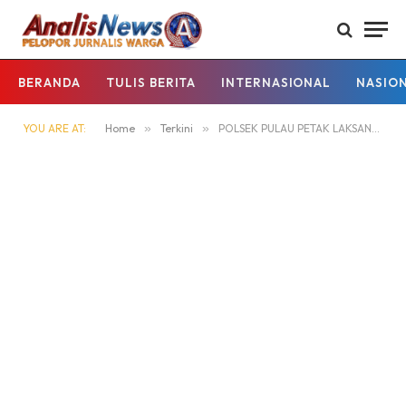
BERANDA
TULIS BERITA
INTERNASIONAL
NASIO
YOU ARE AT:
Home
»
Terkini
»
POLSEK PULAU PETAK LAKSANAKAN KEGIATAN SIAGA MAKO PADA MALAM HARI GUNA CIPTAKAN SITUASI AMAN