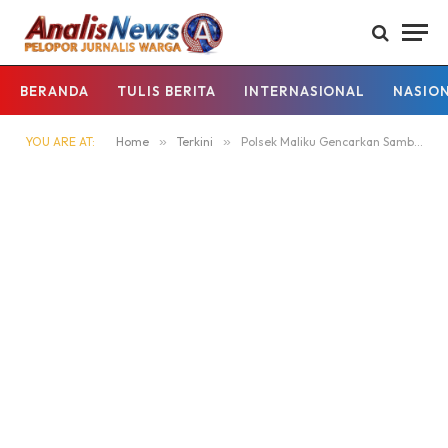
BERANDA
TULIS BERITA
INTERNASIONAL
NASIO
YOU ARE AT:
Home
»
Terkini
»
Polsek Maliku Gencarkan Sambang Warga demi Keamanan Masyarakat