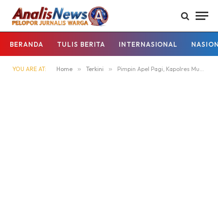
BERANDA
TULIS BERITA
INTERNASIONAL
NASIO
YOU ARE AT:
Home
»
Terkini
»
Pimpin Apel Pagi, Kapolres Murung Raya Tekankan Disiplin dan Aturan