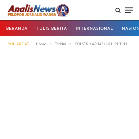
BERANDA
TULIS BERITA
INTERNASIONAL
NASIO
YOU ARE AT:
Home
»
Terkini
»
POLSEK KAPUAS HULU RUTIN LAKUKAN SOSIALISASI ILLEGAL LOGGING MENCEGAH AKTIVITAS PERAMBAHAN HUTAN